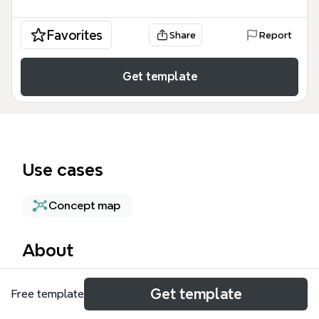
Favorites
Share
Report
Get template
Use cases
Concept map
About
La carte mentale INTELLIGENCE ECONOMIQUE est
Get template
Free template
un outil pédagogique destiné aux étudiants,
professionnels et décideurs pour comprendre les