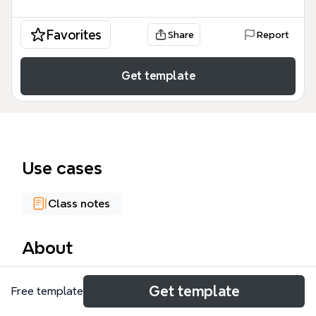
Favorites
Share
Report
Get template
Use cases
Class notes
About
Este mapa mental de INTELIGENCIAS MULTIPLES
Get template
Free template
ofrece un análisis estructurado de la teoría de
Howard Gardner, abarcando 36 nodos que