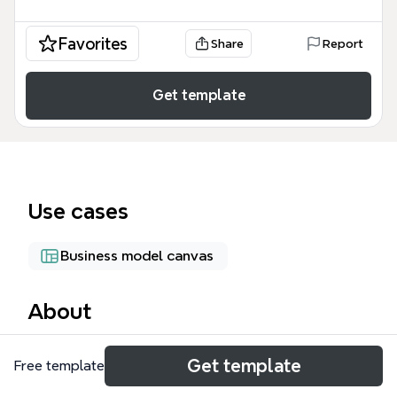
Favorites
Share
Report
Get template
Use cases
Business model canvas
About
La plantilla 'Innovación en Salud' es un mapa mental
Get template
Free template
de 60 nodos diseñado para profesionales de la
salud, gestores y emprendedores que buscan