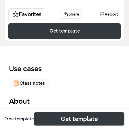
Favorites
Share
Report
Get template
Use cases
Class notes
About
La plantilla 'Ingenieria del Software' de Xmind es un
Get template
Free template
mapa conceptual exhaustivo que cubre 6 ramas
principales y 59 nodos, diseñado para estudiantes y