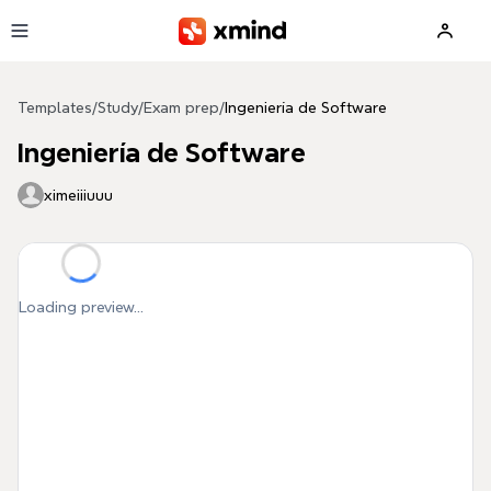
Skip to main content
Templates
/
Study
/
Exam prep
/
Ingeniería de Software
Ingeniería de Software
ximeiiiuuu
Loading preview...