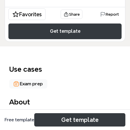
Favorites
Share
Report
Get template
Use cases
Exam prep
About
La plantilla de Ingeniería de Software es un mapa
Get template
Free template
mental exhaustivo con 116 nodos que cubre las
disciplinas fundamentales de la ingeniería de