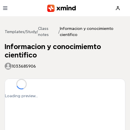
Skip to main content
Class
Informacion y conocimiemto
Templates
/
Study
/
/
notes
cientifico
Informacion y conocimiemto
cientifico
1033685906
Loading preview...