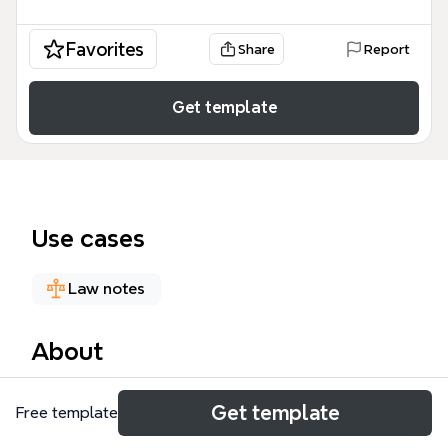
Favorites
Share
Report
Get template
Use cases
Law notes
About
La plantilla 'INFOGRAFÍA PROCEDIMIENTOS' es un
Get template
Free template
mapa mental diseñado para abogados y
estudiantes de derecho que necesitan visualizar el