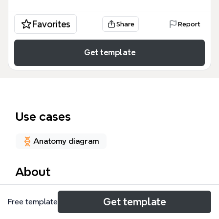
Favorites
Share
Report
Get template
Use cases
Anatomy diagram
About
Este mapa mental de Inflamación y reparación es
Get template
Free template
una guía académica exhaustiva que abarca 272
nodos de información técnica sobre patología