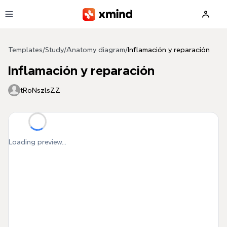
Skip to main content
Templates
/
Study
/
Anatomy diagram
/
Inflamación y reparación
Inflamación y reparación
tRoNszlsZZ
Loading preview...