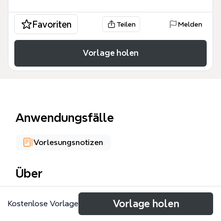
Favoriten
Teilen
Melden
Vorlage holen
Anwendungsfälle
Vorlesungsnotizen
Über
El mapa mental INDIVIDUO es una plantilla educativa
Vorlage holen
Kostenlose Vorlage
que organiza 12 ramas principales sobre el
desarrollo humano, incluyendo ARENDIZAJE,