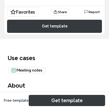
Favorites
Share
Report
Get template
Use cases
Meeting notes
About
Il template 'Incontri CMC' è una mappa mentale
Get template
Free template
progettata per professionisti e consulenti che
organizzano incontri di Comunità di Pratica o gruppi