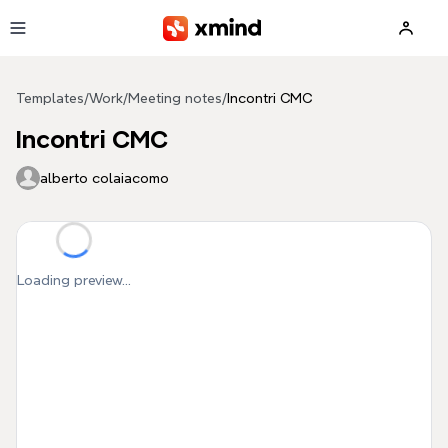
Skip to main content
Templates
/
Work
/
Meeting notes
/
Incontri CMC
Incontri CMC
alberto colaiacomo
Loading preview...