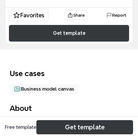
Favorites
Share
Report
Get template
Use cases
Business model canvas
About
Este mapa mental de incentivos fiscais em
Get template
Free template
Campinas/SP consolida quatro leis municipais
(13.083, 13.580, 14.947 e 15.602) que regulam