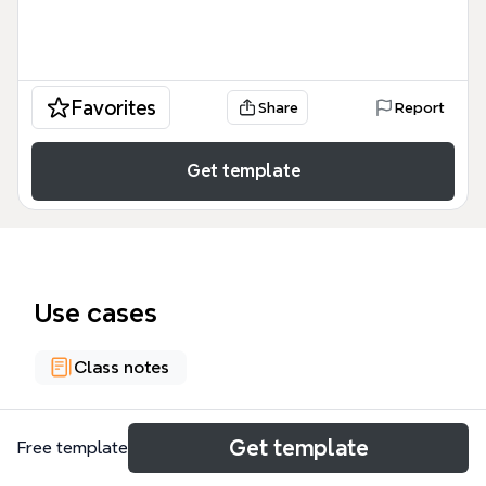
Favorites
Share
Report
Get template
Use cases
Class notes
About
Get template
Free template
Cette mind map explore l'impact sociétal de