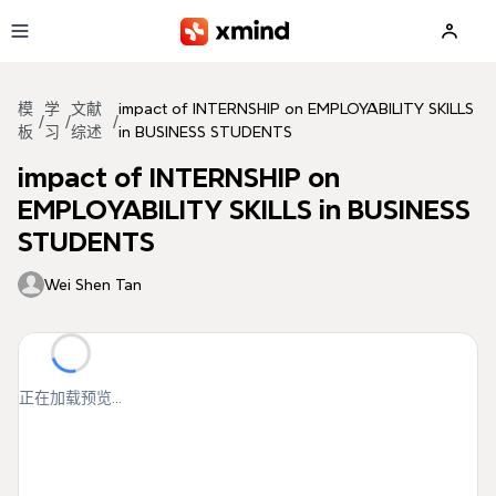
跳到主要内容
模
学
文献
impact of INTERNSHIP on EMPLOYABILITY SKILLS
/
/
/
板
习
综述
in BUSINESS STUDENTS
impact of INTERNSHIP on
EMPLOYABILITY SKILLS in BUSINESS
STUDENTS
Wei Shen Tan
正在加载预览...