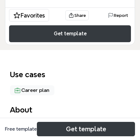
Favorites
Share
Report
Get template
Use cases
Career plan
About
Le Ilana-Rose carte mentale est un outil d'auto-
Get template
Free template
évaluation complet conçu pour les professionnels
de la création et de l'événementiel, structurant plus