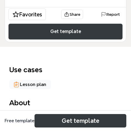
Favorites
Share
Report
Get template
Use cases
Lesson plan
About
Il racconto fantastico è un template didattico per
Get template
Free template
insegnanti di scuola primaria e secondaria,
progettato per guidare gli alunni nella scrittura