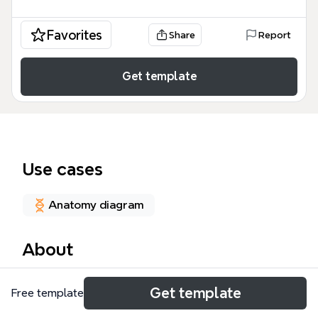
Favorites
Share
Report
Get template
Use cases
Anatomy diagram
About
Il modello di mappa mentale 'il cranio' è una risorsa
Get template
Free template
anatomica completa composta da 111 nodi che
analizza sistematicamente la struttura ossea della