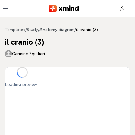
Skip to main content
Templates
/
Study
/
Anatomy diagram
/
il cranio (3)
il cranio (3)
Carmine Squitieri
Loading preview...