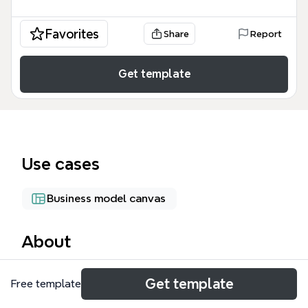
Favorites
Share
Report
Get template
Use cases
Business model canvas
About
La plantilla 'Idea de negocios' de Xmind es un mapa
Get template
Free template
mental de 41 nodos diseñado para emprendedores,
analistas y consultores que buscan estructurar y