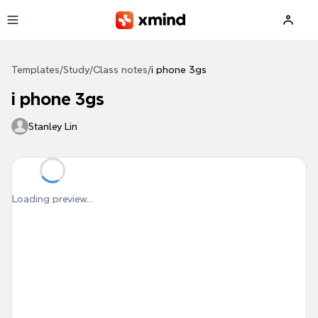
Skip to main content
Templates
/
Study
/
Class notes
/
i phone 3gs
i phone 3gs
Stanley Lin
Loading preview...