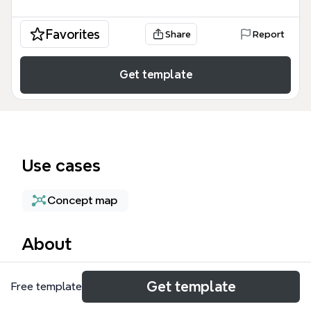
Favorites
Share
Report
Get template
Use cases
Concept map
About
HUB dashboard mind map — это
Get template
Free template
структурированный шаблон для создания
централизованной панели управления