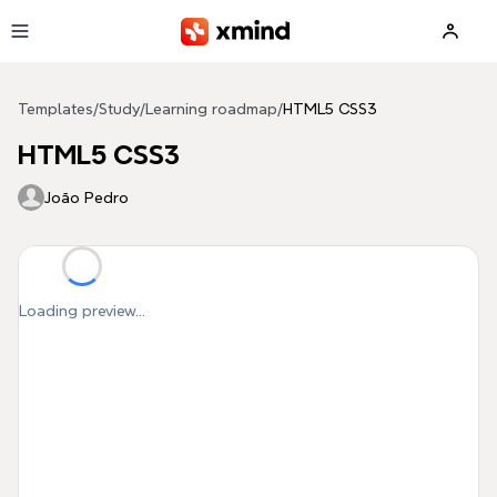
Skip to main content
Templates
/
Study
/
Learning roadmap
/
HTML5 CSS3
HTML5 CSS3
João Pedro
Loading preview...