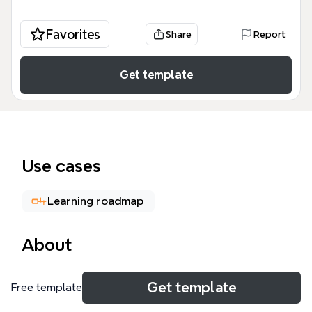
Favorites
Share
Report
Get template
Use cases
Learning roadmap
About
Este mapa mental HTML5 CSS3, com 237 nós, é um
Get template
Free template
guia completo para iniciantes e profissionais de
front-end que desejam dominar os fundamentos e