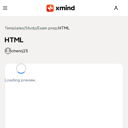
Skip to main content
Templates
/
Study
/
Exam prep
/
HTML
HTML
chenrj23
Loading preview...