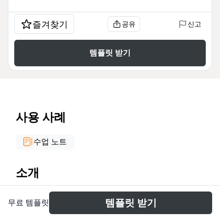
즐겨찾기
공유
신고
템플릿 받기
사용 사례
수업 노트
소개
The 'How to use xmind' mind map template is a
템플릿 받기
무료 템플릿
quick-start guide for new Xmind users, covering 29
nodes across 8 key branches: hot keys, insert