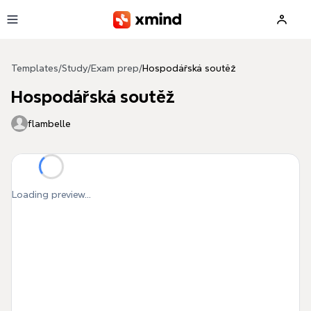
Skip to main content
Templates
/
Study
/
Exam prep
/
Hospodářská soutěž
Hospodářská soutěž
flambelle
Loading preview...