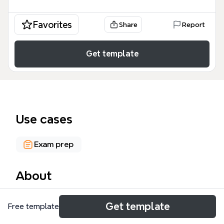
Favorites
Share
Report
Get template
Use cases
Exam prep
About
Tento mind map 'Hospodářská soutěž' je určen pro
Get template
Free template
studenty připravující se na státní zkoušku z
předmětu Hospodářská politika. Pokrývá 6 hlavních