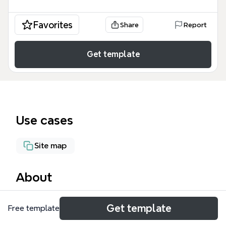
Favorites
Share
Report
Get template
Use cases
Site map
About
La carte mentale 'Home Page Site Megabyte'
Get template
Free template
structure l'ensemble du site web de Megabyte, une
société belge de services informatiques, en 93