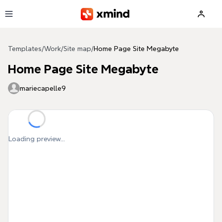
Skip to main content
Templates
/
Work
/
Site map
/
Home Page Site Megabyte
Home Page Site Megabyte
mariecapelle9
Loading preview...