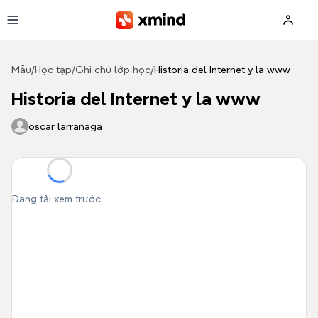
Bỏ qua đến nội dung
Mẫu
/
Học tập
/
Ghi chú lớp học
/
Historia del Internet y la www
Historia del Internet y la www
oscar larrañaga
Đang tải xem trước...