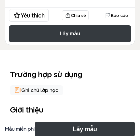
Yêu thích
Chia sẻ
Báo cáo
Lấy mẫu
Trường hợp sử dụng
Ghi chú lớp học
Giới thiệu
La plantilla 'Historia del Internet y la www' es un
Lấy mẫu
Mẫu miễn phí
mapa mental cronológico que recorre los hitos más
importantes desde 1960 hasta 2023, con 33 nodos