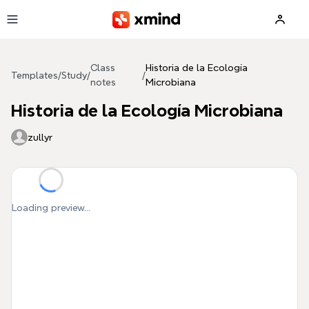
Skip to main content
Class
Historia de la Ecología
Templates
/
Study
/
/
notes
Microbiana
Historia de la Ecología Microbiana
zullyr
Loading preview...