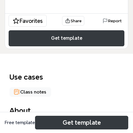
Favorites
Share
Report
Get template
Use cases
Class notes
About
Get template
Free template
La línea de tiempo 'Historia de la Ecología
Microbiana' de Xmind recorre más de 200 años de