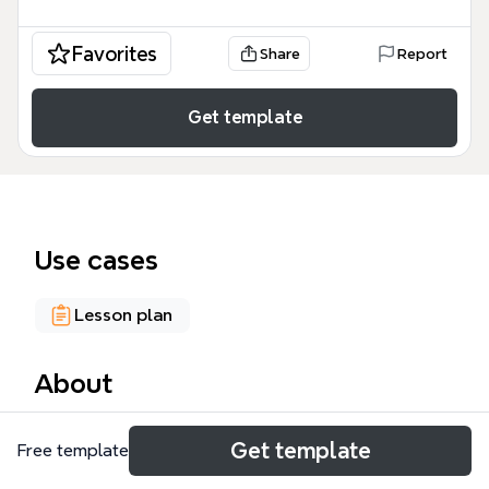
Favorites
Share
Report
Get template
Use cases
Lesson plan
About
Le template « Histoire des arts » est un outil
Get template
Free template
pédagogique structuré pour l'enseignement de
l'histoire des arts au collège et au lycée, conforme