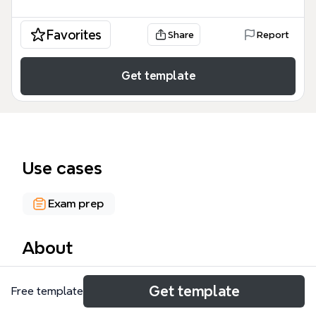
Favorites
Share
Report
Get template
Use cases
Exam prep
About
Cette chronologie détaillée de la formation
Get template
Free template
professionnelle continue (FPC) en France couvre 78
ans, de 1939 à 2017, en 72 nœuds. Elle retrace les