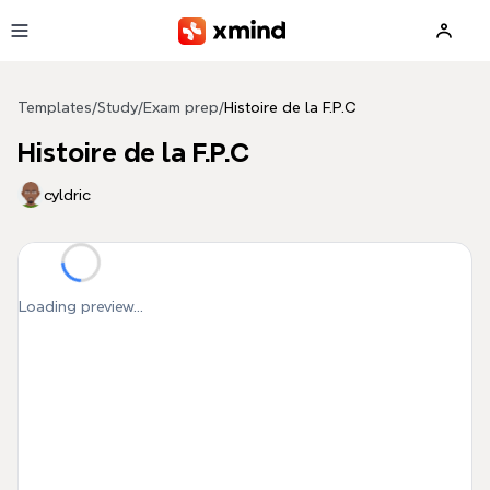
Skip to main content
Templates
/
Study
/
Exam prep
/
Histoire de la F.P.C
Histoire de la F.P.C
cyldric
Loading preview...