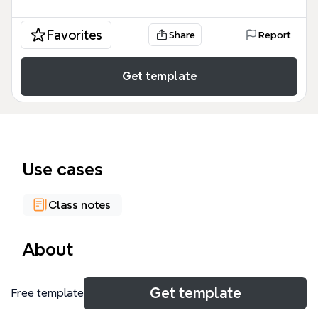
Favorites
Share
Report
Get template
Use cases
Class notes
About
Hedabideak gizartearen eratzaile mind map-ak
Get template
Free template
hedabideen eginkizun soziala aztertzen du, 28
nodotan banatuta. Errituak, erritmoak eta rutinak