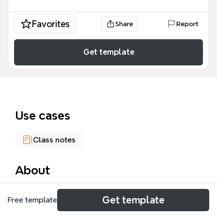
Favorites
Share
Report
Get template
Use cases
Class notes
About
Este HDEZ_ABIGAIL plantilla de Xmind ofrece un
Get template
Free template
desglose académico exhaustivo de las principales
corrientes teóricas que analizan la relación entre la