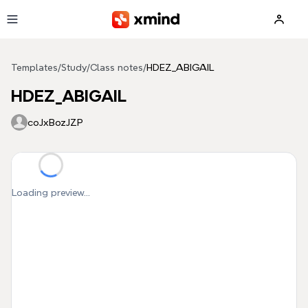
Skip to main content
Templates
/
Study
/
Class notes
/
HDEZ_ABIGAIL
HDEZ_ABIGAIL
coJxBozJZP
Loading preview...