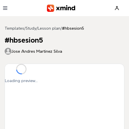
Skip to main content
Templates
/
Study
/
Lesson plan
/
#hbsesion5
#hbsesion5
Jose Andres Martinez Silva
Loading preview...