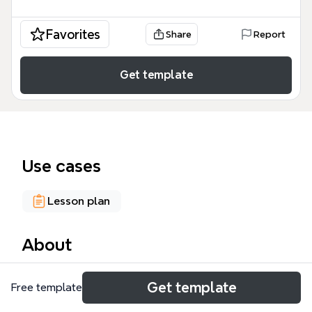
Favorites
Share
Report
Get template
Use cases
Lesson plan
About
La plantilla de mapa mental #hbsesion5 está
Get template
Free template
diseñada para la quinta sesión del curso de
Habilidades Básicas en la Universidad de La Sabana.