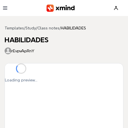
Skip to main content
Templates
/
Study
/
Class notes
/
HABILIDADES
HABILIDADES
rEvpvApRnY
Loading preview...