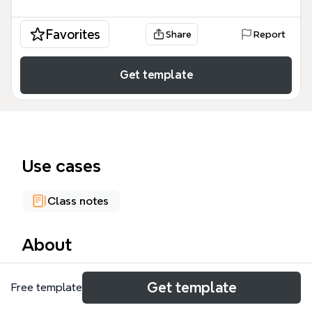
Favorites
Share
Report
Get template
Use cases
Class notes
About
El mapa mental 'Procesos básicos del pensamiento'
Get template
Free template
cubre 68 nodos que explican habilidades cognitivas
fundamentales como percepción, observación,