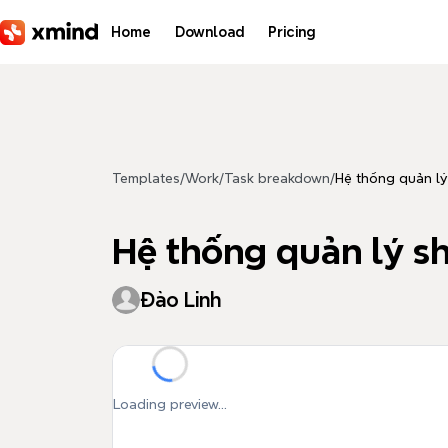
Skip to main content
Home
Download
Pricing
Templates
/
Work
/
Task breakdown
/
Hệ thống quản l
Hệ thống quản lý 
Đào Linh
Loading preview...