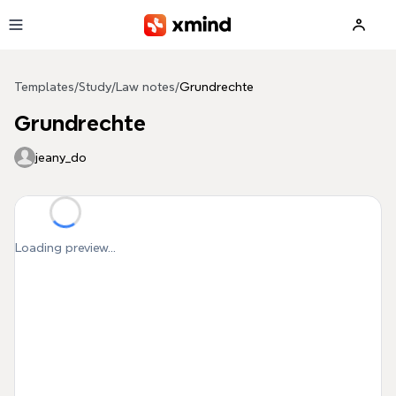
Skip to main content
Templates
/
Study
/
Law notes
/
Grundrechte
Grundrechte
jeany_do
Loading preview...