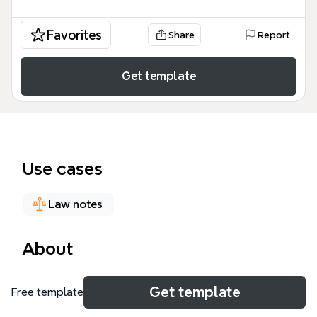
Favorites
Share
Report
Get template
Use cases
Law notes
About
Die Grundrechte-Mindmap von Xmind bietet eine
Get template
Free template
umfassende Prüfstruktur für das österreichische
Grundrechtssystem mit über 220 Knoten. Sie deckt