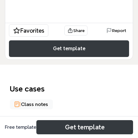
Favorites
Share
Report
Get template
Use cases
Class notes
About
Get template
Free template
La globalización según Joaquín Estefanía es un