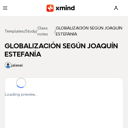
Skip to main content
Class
GLOBALIZACIÓN SEGÚN JOAQUÍN
Templates
/
Study
/
/
notes
ESTEFANÍA
GLOBALIZACIÓN SEGÚN JOAQUÍN
ESTEFANÍA
jalexei
Loading preview...