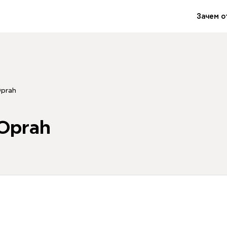
Зачем о
Oprah
 Oprah