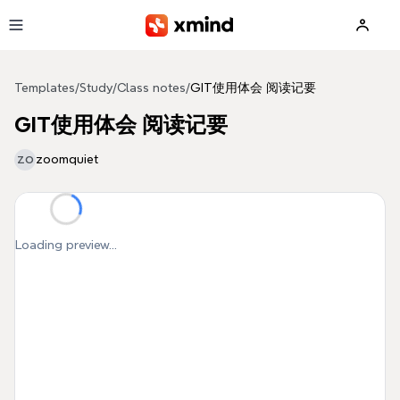
Skip to main content
Templates
/
Study
/
Class notes
/
GIT使用体会 阅读记要
GIT使用体会 阅读记要
zoomquiet
ZO
Loading preview...