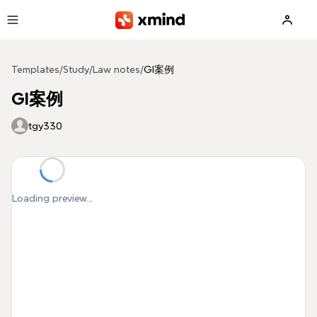
Skip to main content
Templates
/
Study
/
Law notes
/
GI案例
GI案例
tgy330
Loading preview...