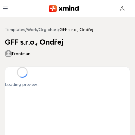
Skip to main content
Templates
/
Work
/
Org chart
/
GFF s.r.o., Ondřej
GFF s.r.o., Ondřej
Frontman
Loading preview...