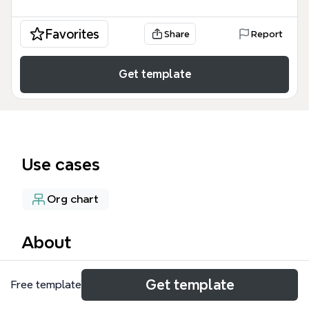
Favorites
Share
Report
Get template
Use cases
Org chart
About
Tato myšlenková mapa GFF s.r.o. představuje
Get template
Free template
detailní organizační strukturu holdingové skupiny,
kterou využívají investoři, analytici a manažeři pro