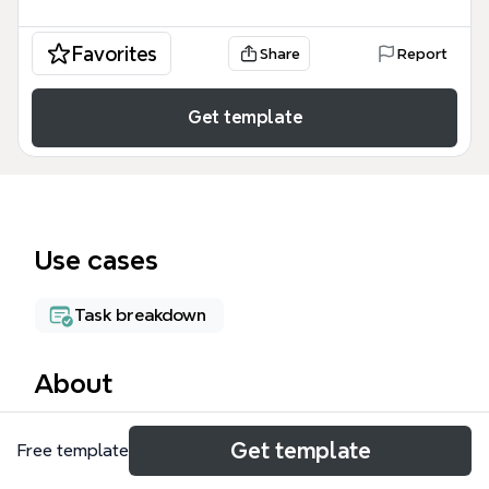
Favorites
Share
Report
Get template
Use cases
Task breakdown
About
La carte mentale Gestion des commandes, conçue
Get template
Free template
pour les équipes commerciales et logistiques d'Eloy
Water, organise 28 nœuds en quatre branches