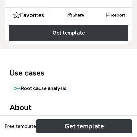
Favorites
Share
Report
Get template
Use cases
Root cause analysis
About
La plantilla 'Gestion Calidad' es un mapa mental de
Get template
Free template
59 nodos diseñado para profesionales de calidad,
auditores y equipos de mejora continua que buscan