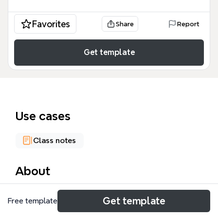
Favorites
Share
Report
Get template
Use cases
Class notes
About
Die Gehaltsabrechnung 2013 Mindmap bietet einen
Get template
Free template
detaillierten Überblick über die Berechnung des
Nettogehalts in Deutschland, basierend auf 109