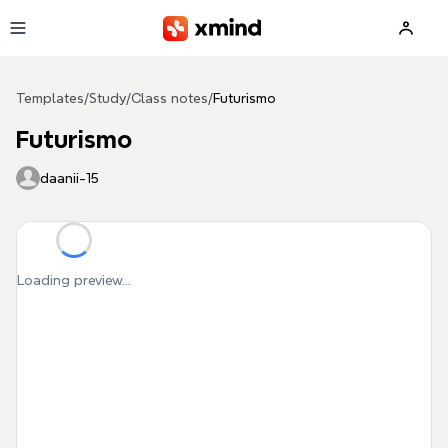
Skip to main content
Templates
/
Study
/
Class notes
/
Futurismo
Futurismo
daanii-15
Loading preview...