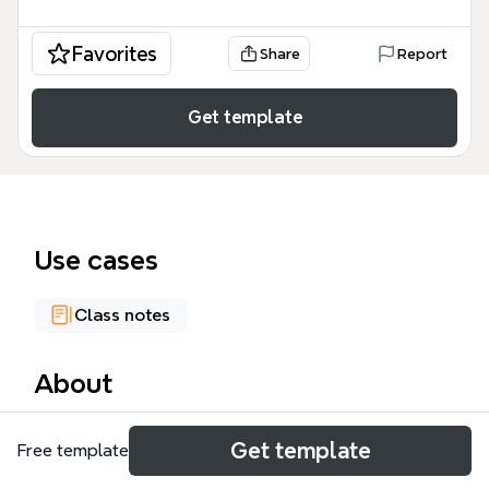
Favorites
Share
Report
Get template
Use cases
Class notes
About
El Futurismo, surgido en Italia en 1909, fue un
Get template
Free template
movimiento vanguardista que exaltó el dinamismo, la
velocidad y la modernidad. Este mapa mental de 118