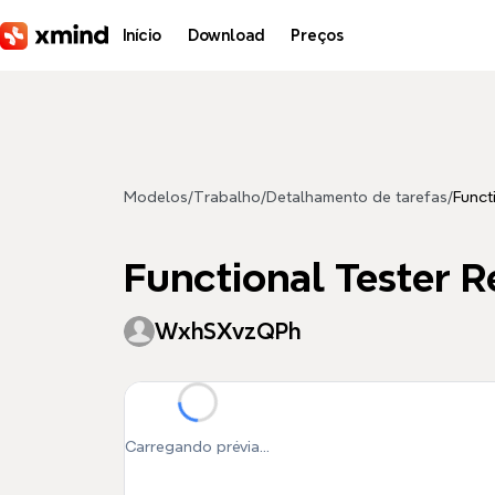
Pular para o conteúdo principal
Início
Download
Preços
Modelos
/
Trabalho
/
Detalhamento de tarefas
/
Funct
Functional Tester Re
WxhSXvzQPh
Carregando prévia...