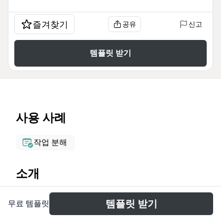
즐겨찾기
공유
신고
템플릿 받기
사용 사례
작업 분해
소개
The Functional Tester Responsibilities mind map
템플릿 받기
무료 템플릿
template organizes 57 nodes across 11 top-level
branches to define a QA engineer's monthly, daily,