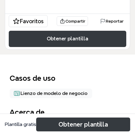
Favoritos
Compartir
Reportar
Obtener plantilla
Casos de uso
Lienzo de modelo de negocio
Acerca de
Obtener plantilla
Plantilla gratis
The From Xmind to Power Patent mind map
template is a comprehensive 276-node framework