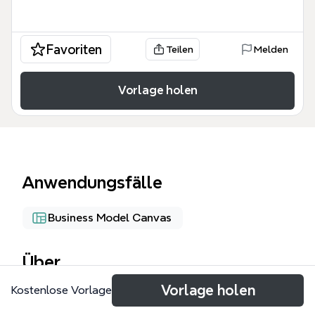
Favoriten
Teilen
Melden
Vorlage holen
Anwendungsfälle
Business Model Canvas
Über
Vorlage holen
Kostenlose Vorlage
The From Xmind to Power Patent mind map
template is a comprehensive 276-node framework