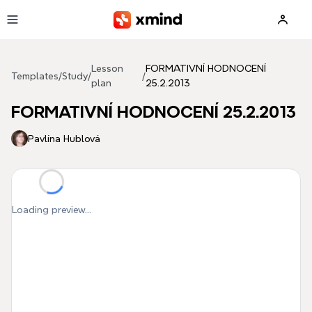
Skip to main content
Lesson
FORMATIVNÍ HODNOCENÍ
Templates
/
Study
/
/
plan
25.2.2013
FORMATIVNÍ HODNOCENÍ 25.2.2013
Pavlína Hublová
Loading preview...