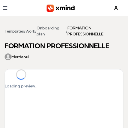
Skip to main content
Onboarding
FORMATION
Templates
/
Work
/
/
plan
PROFESSIONNELLE
FORMATION PROFESSIONNELLE
Merdaoui
Loading preview...