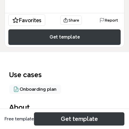
Favorites
Share
Report
Get template
Use cases
Onboarding plan
About
Get template
Free template
La carte mentale FORMATION PROFESSIONNELLE
est un outil complet destiné aux professionnels RH,