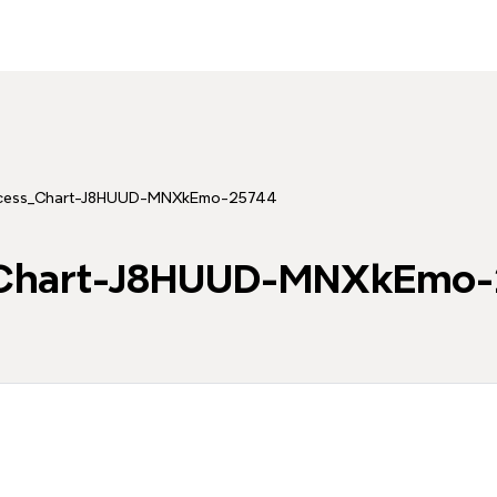
ocess_Chart-J8HUUD-MNXkEmo-25744
_Chart-J8HUUD-MNXkEmo