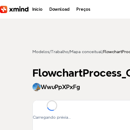
Pular para o conteúdo principal
Início
Download
Preços
Modelos
/
Trabalho
/
Mapa conceitual
/
FlowchartPr
FlowchartProcess
WwuPpXPxFg
Carregando prévia...